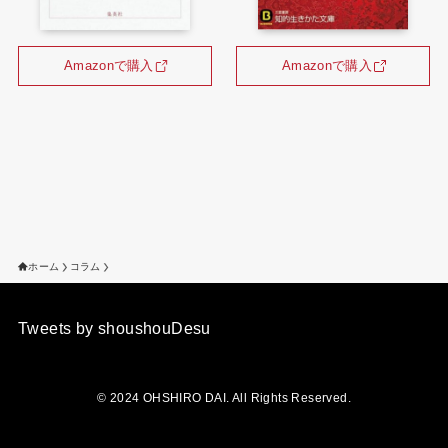
Amazonで購入
Amazonで購入
ホーム
コラム
Tweets by shoushouDesu
©
2024 OHSHIRO DAI. All Rights Reserved.